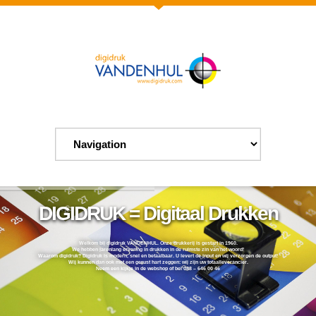
DIGIDRUK = Digitaal Drukken
Welkom bij digidruk VANDENHUL. Onze drukkerij is gestart in 1960.
We hebben jarenlang ervaring in drukken in de ruimste zin van het woord!
Waarom digidruk? Digidruk is modern, snel en betaalbaar. U levert de input en wij verzorgen de output!
Wij kunnen dan ook met een gerust hart zeggen: wij zijn uw totaalleverancier.
Neem een kijkje in de webshop of bel 088 – 646 00 46