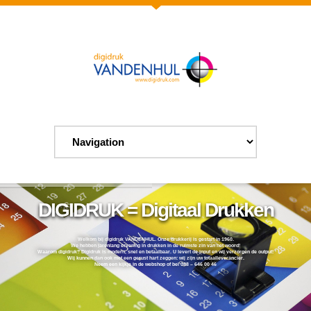
DIGIDRUK = Digitaal Drukken
Welkom bij digidruk VANDENHUL. Onze drukkerij is gestart in 1960.
We hebben jarenlang ervaring in drukken in de ruimste zin van het woord!
Waarom digidruk? Digidruk is modern, snel en betaalbaar. U levert de input en wij verzorgen de output!
Wij kunnen dan ook met een gerust hart zeggen: wij zijn uw totaalleverancier.
Neem een kijkje in de webshop of bel 088 – 646 00 46