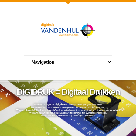
DIGIDRUK = Digitaal Drukken
Welkom bij digidruk VANDENHUL. Onze drukkerij is gestart in 1960.
We hebben jarenlang ervaring in drukken in de ruimste zin van het woord!
Waarom digidruk? Digidruk is modern, snel en betaalbaar. U levert de input en wij verzorgen de output!
Wij kunnen dan ook met een gerust hart zeggen: wij zijn uw totaalleverancier.
Neem een kijkje in de webshop of bel 088 – 646 00 46