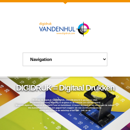
DIGIDRUK = Digitaal Drukken
Welkom bij digidruk VANDENHUL. Onze drukkerij is gestart in 1960.
We hebben jarenlang ervaring in drukken in de ruimste zin van het woord!
Waarom digidruk? Digidruk is modern, snel en betaalbaar. U levert de input en wij verzorgen de output!
Wij kunnen dan ook met een gerust hart zeggen: wij zijn uw totaalleverancier.
Neem een kijkje in de webshop of bel 088 – 646 00 46