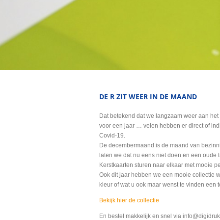
DE R ZIT WEER IN DE MAAND
Dat betekend dat we langzaam weer aan het 
voor een jaar … velen hebben er direct of in
Covid-19.
De decembermaand is de maand van bezinnin
laten we dat nu eens niet doen en een oude t
Kerstkaarten sturen naar elkaar met mooie p
Ook dit jaar hebben we een mooie collectie 
kleur of wat u ook maar wenst te vinden een t
Bekijk hier de collectie
En bestel makkelijk en snel via info@digidr