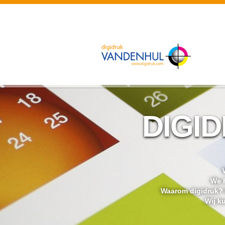
DIGID
We h
Waarom digidruk? D
Wij k