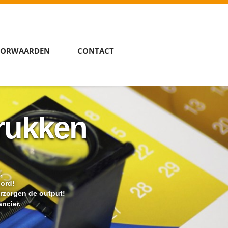
ORWAARDEN
CONTACT
rukken
.
oord!
erzorgen de output!
ncier.