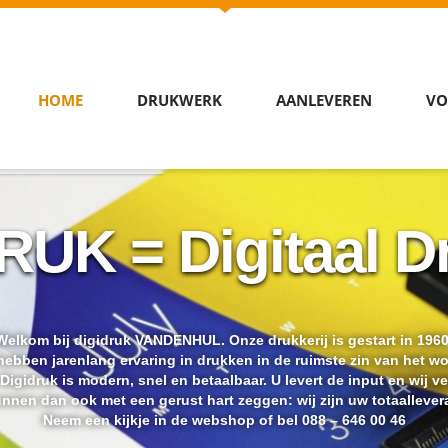
HOME
DRUKWERK
AANLEVEREN
VO
RUK = Digitaal D
Welkom bij digidruk VANDENHUL. Onze drukkerij is gestart in 1960
ebben jarenlang ervaring in drukken in de ruimste zin van het w
igidruk is modern, snel en betaalbaar. U levert de input en wij v
unnen dan ook met een gerust hart zeggen: wij zijn uw totaallevera
Neem een kijkje in de webshop of bel 088 – 646 00 46