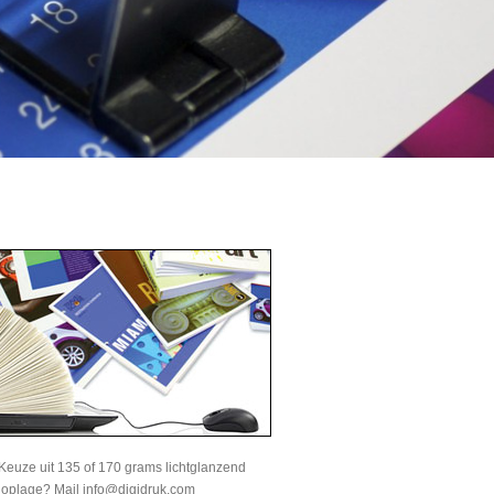
Keuze uit 135 of 170 grams lichtglanzend
e oplage? Mail info@digidruk.com