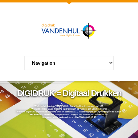
DIGIDRUK = Digitaal Drukken
Welkom bij digidruk VANDENHUL. Onze drukkerij is gestart in 1960.
We hebben jarenlang ervaring in drukken in de ruimste zin van het woord!
Waarom digidruk? Digidruk is modern, snel en betaalbaar. U levert de input en wij verzorgen de output!
Wij kunnen dan ook met een gerust hart zeggen: wij zijn uw totaalleverancier.
Neem een kijkje in de webshop of bel 088 – 646 00 46